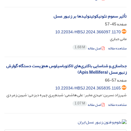
تأثیر سموم نئونیکوتینوئیدها بر زنبور عسل
صفحه
45-57
10.22034/HBSJ.2024.366097.1170
مانی جباری
1.68 M
مشاهده مقاله
اصل مقاله
جداسازی و شناسایی باکتری‌های لاکتوباسیلوس هم‌زیست دستگاه گوارش
زنبور‌عسل (Apis Mellifera)
صفحه
57-66
10.22034/HBSJ.2024.365835.1165
شهرزاد نسرین؛ مهدی مخبر؛ علی هاشمی؛ شبنم پری چهره دیزجی؛ شهین زمردی
1.07 M
مشاهده مقاله
اصل مقاله