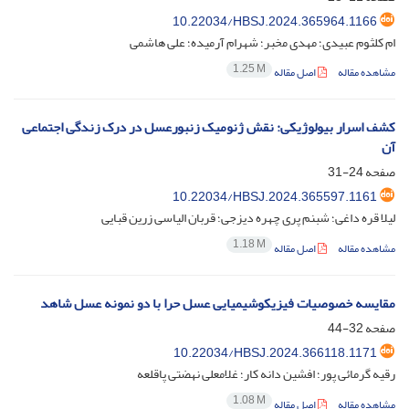
10.22034/HBSJ.2024.365964.1166
ام کلثوم عبیدی؛ مهدی مخبر؛ شهرام آرمیده؛ علی هاشمی
1.25 M
مشاهده مقاله
اصل مقاله
کشف اسرار بیولوژیکی: نقش ژنومیک زنبورعسل در درک زندگی اجتماعی
آن
صفحه
24-31
10.22034/HBSJ.2024.365597.1161
لیلا قره داغی؛ شبنم پری چهره دیزجی؛ قربان الیاسی زرین قبایی
1.18 M
مشاهده مقاله
اصل مقاله
مقایسه خصوصیات فیزیکوشیمیایی عسل حرا با دو نمونه عسل شاهد
صفحه
32-44
10.22034/HBSJ.2024.366118.1171
رقیه گرمائی پور؛ افشین دانه کار؛ غلامعلی نهضتی پاقلعه
1.08 M
مشاهده مقاله
اصل مقاله