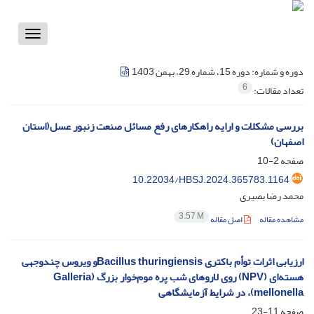
Toggle
vigation
دوره و شماره:
دوره 15، شماره 29، بهمن 1403
6
تعداد مقالات:
بررسی مشکلات و ارایه راهکارهای رفع مسائل صنعت زنبور عسل(استان
اصفهان)
صفحه
2-10
10.22034/HBSJ.2024.365783.1164
محمد رضا بصیری
3.57 M
مشاهده مقاله
اصل مقاله
ارزیابی اثرات توأم باکتری Bacillus thuringiensisو ویروس چندوجهی
هسته‌ای (NPV) روی لاروهای شب پره‌ موم‌خوار بزرگ (Galleria
mellonella)، در شرایط آزمایشگاهی
صفحه
11-23